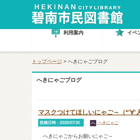
利用案内
イベ
トップページ
へきにゃごブログ
へきにゃごブログ
マスクつけてほしいにゃご～（*’∀’人
投稿日時 : 2020/07/30
へきにゃご
へきにゃごからお願いにゃご～