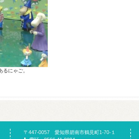
あるにゃご。
〒447-0057 愛知県碧南市鶴見町1-70-１