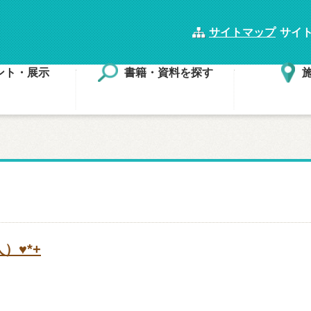
サイトマップ
サイ
ント・展示
書籍・資料を探す
）♥*+