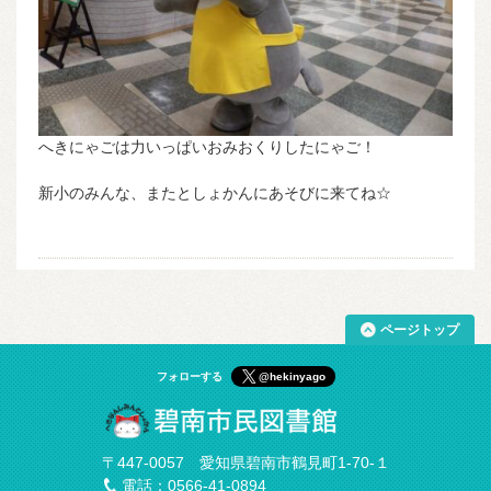
へきにゃごは力いっぱいおみおくりしたにゃご！
新小のみんな、またとしょかんにあそびに来てね☆
ページトップ
フォローする
@hekinyago
〒447-0057 愛知県碧南市鶴見町1-70-１
電話：0566-41-0894