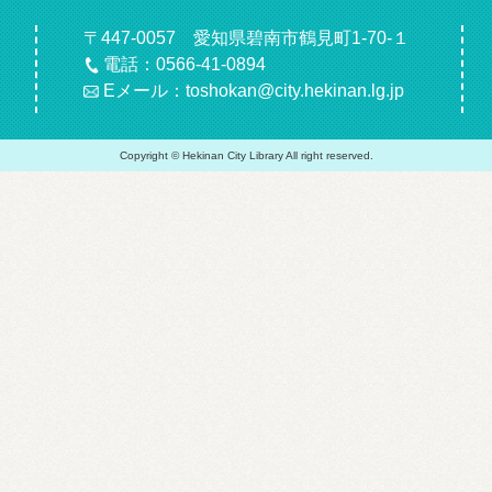
〒447-0057 愛知県碧南市鶴見町1-70-１
電話：0566-41-0894
Eメール：toshokan@city.hekinan.lg.jp
Copyright © Hekinan City Library All right reserved.