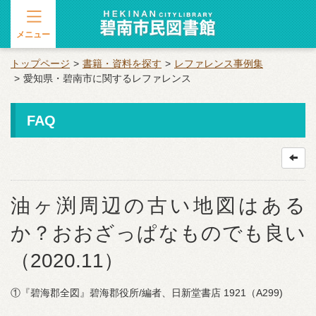
メニュー
トップページ
書籍・資料を探す
レファレンス事例集
愛知県・碧南市に関するレファレンス
FAQ
油ヶ渕周辺の古い地図はある
か？おおざっぱなものでも良い
（2020.11）
①『碧海郡全図』碧海郡役所/編者、日新堂書店 1921（A299)