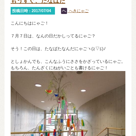
もうすぐ、たなばた
投稿日時 : 2017/07/04
へきにゃご
こんにちはにゃご！
７月７日は、なんの日だかしってるにゃご？
そう！この日は、たなばたなんだにゃごヽ(≧▽≦)ﾉ
としょかんでも、こんなふうにささをかざっているにゃご。
もちろん、たんざくにねがいごとも書けるにゃご！