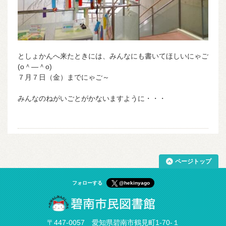
としょかんへ来たときには、みんなにも書いてほしいにゃご
(o＾―＾o)
７月７日（金）までにゃご～
みんなのねがいごとがかないますように・・・
ページトップ
フォローする
@hekinyago
〒447-0057 愛知県碧南市鶴見町1-70-１