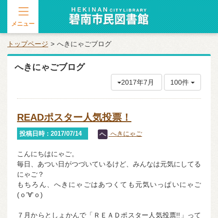
メニュー
トップページ
へきにゃごブログ
へきにゃごブログ
2017年7月
100件
READポスター人気投票！
投稿日時 : 2017/07/14
へきにゃご
こんにちはにゃご。
毎日、あつい日がつづいているけど、みんなは元気にしてる
にゃご？
もちろん、へきにゃごはあつくても元気いっぱいにゃご
(ｏ'∀'ｏ)
７月からとしょかんで「ＲＥＡＤポスター人気投票!!」って