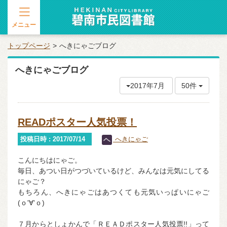
メニュー
トップページ
へきにゃごブログ
へきにゃごブログ
2017年7月
50件
READポスター人気投票！
投稿日時 : 2017/07/14
へきにゃご
こんにちはにゃご。
毎日、あつい日がつづいているけど、みんなは元気にしてる
にゃご？
もちろん、へきにゃごはあつくても元気いっぱいにゃご
(ｏ'∀'ｏ)
７月からとしょかんで「ＲＥＡＤポスター人気投票!!」って