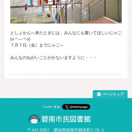
としょかんへ来たときには、みんなにも書いてほしいにゃご
(o＾―＾o)
７月７日（金）までにゃご～
みんなのねがいごとがかないますように・・・
ページトップ
フォローする
@hekinyago
〒447-0057 愛知県碧南市鶴見町1-70-１