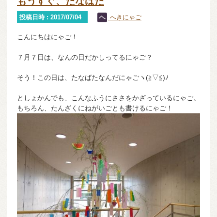
もうすぐ、たなばた
投稿日時 : 2017/07/04
へきにゃご
こんにちはにゃご！
７月７日は、なんの日だかしってるにゃご？
そう！この日は、たなばたなんだにゃごヽ(≧▽≦)ﾉ
としょかんでも、こんなふうにささをかざっているにゃご。
もちろん、たんざくにねがいごとも書けるにゃご！