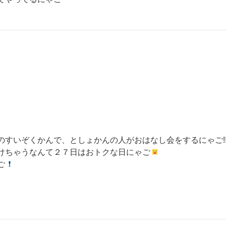
すいぞくかんで、としょかんの人がおはなし会をするにゃご!
けちゃうなんて２７日はおトクな日にゃご
ご