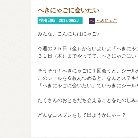
へきにゃごに会いたい
投稿日時 : 2017/08/23
へきにゃご
みんな、こんにちはにゃご♪
今週の２５日（金）からいよいよ「へきにゃ
３１日（木）までやってて、へきにゃごにい
そうそう！へきにゃごに１回会うと、シール
このシールを６枚あつめると、なんとステキ
「へきにゃごに会いたい」でいっきにシールを
たくさんのおともだち会えることをたのしみ
どんなコスプレをして出ようかにゃ～？