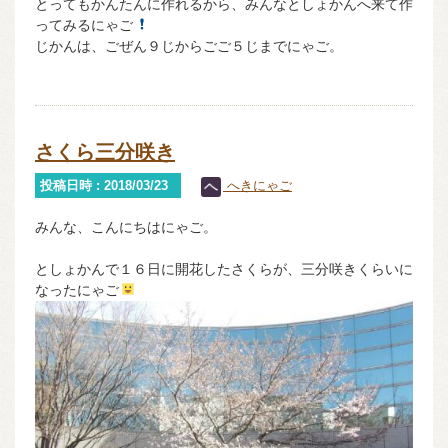
とってもかんたんに作れるから、みんなとしょかんへ来て作
ってみるにゃご
じかんは、ごぜん９じからごご５じまでにゃご。
さくら三分咲き
投稿日時 : 2018/03/23
へきにゃご
みんな、こんにちはにゃご。
としょかんで１６日に開花したさくらが、三分咲きくらいに
なったにゃご