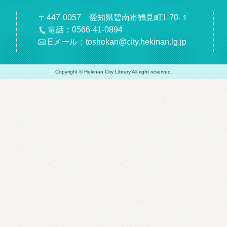
〒447-0057 愛知県碧南市鶴見町1-70-１
電話：0566-41-0894
Eメール：toshokan@city.hekinan.lg.jp
Copyright © Hekinan City Library All right reserved.