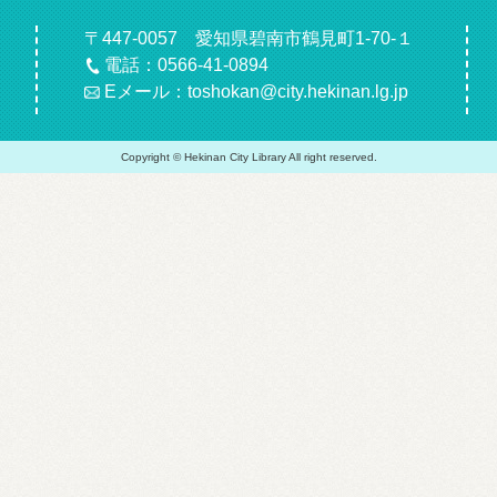
〒447-0057 愛知県碧南市鶴見町1-70-１
電話：0566-41-0894
Eメール：toshokan@city.hekinan.lg.jp
Copyright © Hekinan City Library All right reserved.