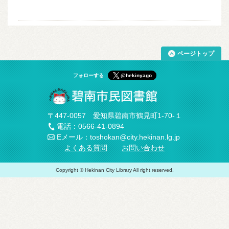
ページトップ
フォローする
@hekinyago
〒447-0057 愛知県碧南市鶴見町1-70-１
電話：0566-41-0894
Eメール：toshokan@city.hekinan.lg.jp
よくある質問
お問い合わせ
Copyright © Hekinan City Library All right reserved.