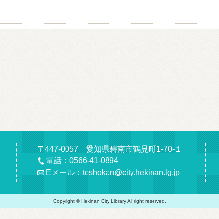
〒447-0057 愛知県碧南市鶴見町1-70-１
電話：0566-41-0894
Eメール：toshokan@city.hekinan.lg.jp
Copyright © Hekinan City Library All right reserved.