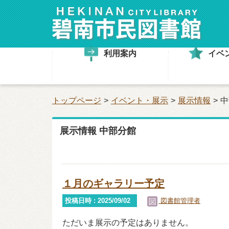
利用案内
イベ
トップページ
イベント・展示
展示情報
中
展示情報 中部分館
１月のギャラリー予定
投稿日時 : 2025/09/02
図書館管理者
ただいま展示の予定はありません。