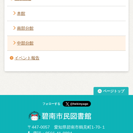
本館
南部分館
中部分館
イベント報告
ページトップ
フォローする
@hekinyago
〒447-0057 愛知県碧南市鶴見町1-70-１