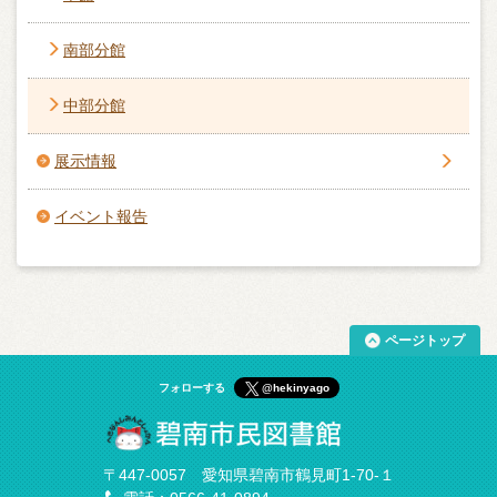
南部分館
中部分館
展示情報
イベント報告
ページトップ
フォローする
@hekinyago
〒447-0057 愛知県碧南市鶴見町1-70-１