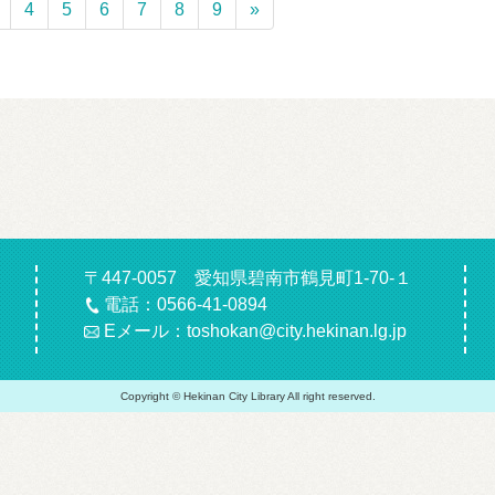
4
5
6
7
8
9
»
〒447-0057 愛知県碧南市鶴見町1-70-１
電話：0566-41-0894
Eメール：toshokan@city.hekinan.lg.jp
Copyright © Hekinan City Library All right reserved.