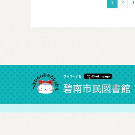
1
2
3
フォローする
@hekinyago