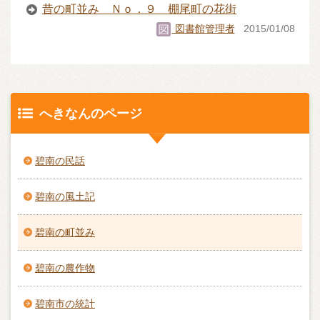
昔の町並み Ｎｏ．９ 棚尾町の花街
図書館管理者
2015/01/08
へきなんのページ
碧南の民話
碧南の風土記
碧南の町並み
碧南の農作物
碧南市の統計