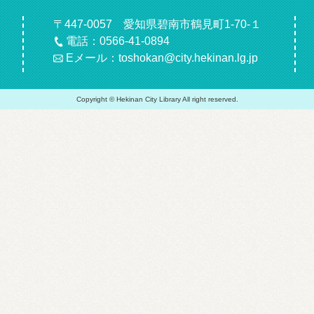
〒447-0057 愛知県碧南市鶴見町1-70-１
電話：0566-41-0894
Eメール：toshokan@city.hekinan.lg.jp
Copyright © Hekinan City Library All right reserved.