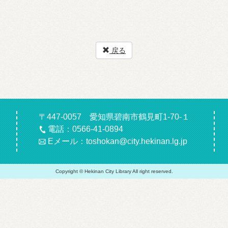
戻る
〒447-0057 愛知県碧南市鶴見町1-70-１
電話：0566-41-0894
Eメール：toshokan@city.hekinan.lg.jp
Copyright © Hekinan City Library All right reserved.